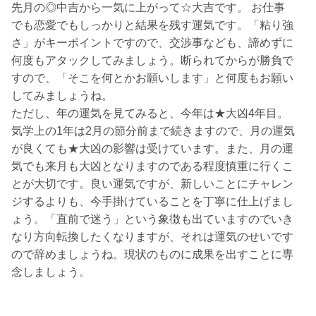
先月の◎中吉から一気に上がって☆大吉です。 お仕事
でも恋愛でもしっかりと結果を残す運気です。「粘り強
さ」がキーポイントですので、交渉事なども、諦めずに
何度もアタックしてみましょう。断られてからが勝負で
すので、「そこを何とかお願いします」と何度もお願い
してみましょうね。
ただし、年の運気を見てみると、今年は★大凶4年目。
気学上の1年は2月の節分前まで続きますので、月の運気
が良くても★大凶の影響は受けています。また、月の運
気でも来月も大凶となりますのである程度慎重に行くこ
とが大切です。良い運気ですが、新しいことにチャレン
ジするよりも、今手掛けていることを丁寧に仕上げまし
ょう。「直前で迷う」という象徴も出ていますのでいき
なり方向転換したくなりますが、それは運気のせいです
ので辞めましょうね。現状のものに成果を出すことに専
念しましょう。