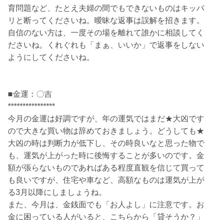
育問題など、たとえ夫婦の間でもできないものはキッパ
リと断ってくださいね。曖昧な返事は誤解を招きます。
自信のない方は、一度その場を離れて誰かに相談してく
ださいね。くれぐれも「まぁ、いいか」で返事をしない
ようにしてくださいね。
■金運：〇吉
****************
今月の金運は好調ですが、年の運気ではまだ★大凶です
ので大きな買い物は辞めておきましょう。どうしても★
大凶の時は判断力が低下し、その時良いなと思った物で
も、運気が上がった時に後悔することが多いのです。金
額が張らないものであればある程度直観を信じて買って
も良いですが、住宅や車など、高額なものは運気が上が
る3月以降にしましょうね。
また、今月は、金銭面でも「お人よし」に注意です。お
金に困っている人がいると、こちらから「貸そうか？」