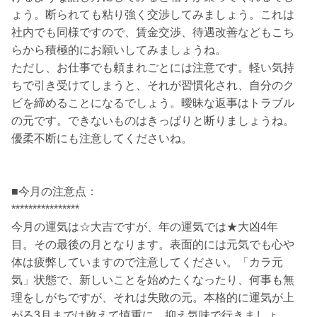
ょう。断られても粘り強く交渉してみましょう。これは
社内でも同様ですので、賃金交渉、待遇改善などもこち
らから積極的にお願いしてみましょうね。
ただし、お仕事でも頼まれごとには注意です。軽い気持
ちで引き受けてしまうと、それが習慣化され、自分のク
ビを締めることになるでしょう。曖昧な返事はトラブル
の元です。できないものはきっぱりと断りましょうね。
優柔不断にも注意してくださいね。
■今月の注意点：
****************
今月の運気は☆大吉ですが、年の運気では★大凶4年
目。その最後の月となります。表面的には元気でも心や
体は疲弊していますので注意してください。「カラ元
気」状態で、新しいことを始めたくなったり、何事も無
理をしがちですが、それは失敗の元。本格的に運気が上
がる3月までは敢えて慎重に、抑え気味で行きましょ