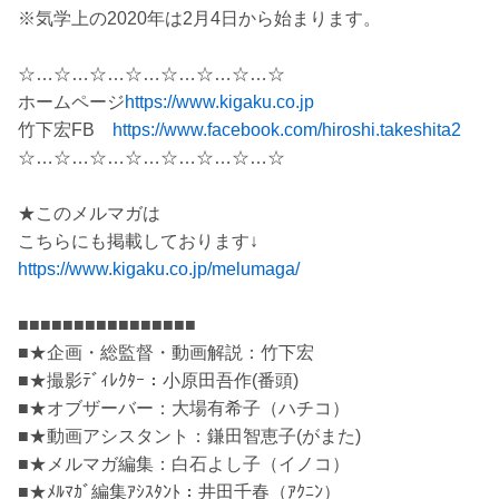
※気学上の2020年は2月4日から始まります。
☆…☆…☆…☆…☆…☆…☆…☆
ホームページ
https://www.kigaku.co.jp
竹下宏FB
https://www.facebook.com/hiroshi.takeshita2
☆…☆…☆…☆…☆…☆…☆…☆
★このメルマガは
こちらにも掲載しております↓
https://www.kigaku.co.jp/melumaga/
■■■■■■■■■■■■■■■■
■★企画・総監督・動画解説：竹下宏
■★撮影ﾃﾞｨﾚｸﾀｰ：小原田吾作(番頭)
■★オブザーバー：大場有希子（ハチコ）
■★動画アシスタント：鎌田智恵子(がまた)
■★メルマガ編集：白石よし子（イノコ）
■★ﾒﾙﾏｶﾞ編集ｱｼｽﾀﾝﾄ：井田千春（ｱｸﾆﾝ）