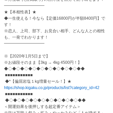
━━━━━━━━━━
★【本相性表】★
◆一生使える！今なら【定価16800円が半額8400円】で
す！
※恋人、上司、部下、お見合い相手、どんな人との相性
も、一発でわかります！
━━━━━━━━━━
※【2020年1月5日まで】
※お値段そのまま【3kg → 4kg 4500円！】
◆◇◆◇◆◇◆◇◆◇◆◇◆◇◆◇◆◇◆◆
■■■■■■■■■■■
◆*【偏屈岩塩１kg増量セール！】★
https://shop.kigaku.co.jp/products/list?category_id=42
■■■■■■■■■■■
◆◇◆◇◆◇◆◇◆◇◆◇◆◇◆◇◆◇◆◆
＜開運効果を後押しする超定番アイテム＞
※塩は万能！怨み・妬み・やっかみなど「人が発する」