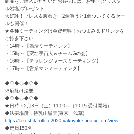
商品をご購入いただいたお客様には、お年玉(クリスタ
ル岩塩)プレゼント！
大好評！ブレス＆腹巻き 2個買うと1個ついてくるセー
ルも開催！
★各種ミーティングは会費無料！おつまみ＆ドリンクを
ご持参下さい
・14時～【婚活ミーティング】
・15時～【変な宇宙人＆チームGの会】
・16時～【チャレンジャーズミーティング】
・17時～【営業マンミーティング】
◆◇◆◇◆◇◆
※厄除け法要
◆◇◆◇◆◇◆
★日時：2月8日（土）11:00～（10:15 受付開始）
◆法要場所：待乳山聖天(東京・浅草)
https://takeshita-office2020-yakuyoke.peatix.com/view
◆定員150名