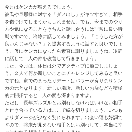
今月はケンカが増えるでしょう。
彼氏や旦那様に対する「ダメ出し」がキツすぎて、相手
を傷つけてしまうかもしれません。でも、今までのやり
方や気になることをきちんと話し合うには非常に良い時
期ですので、冷静に話してみましょう。「こうした方が
良いんじゃない？」と提案するように話すと良いでしょ
う。仮にケンカになったら素直に謝りましょうね。冷静
に話して二人の仲を改善して行きましょう。
また、今月は、休日は外でアクティブに過ごしましょ
う。２人で何か新しいことにチャレンジしてみると良い
ですね。家でのまったりデートはパワーが有り余りケン
カの元となります。新しい場所、新しいお店などを積極
的に開拓すると二人の愛も深まりますよ。
ただし、長年ズルズルとお別れしなければいけない相手
と付き合っている方はここで縁を切りましょう。いつも
よりダメージが少なく別れられます。出会い運も好調で
すので、将来が見えない相手とはお別れして、本当に幸