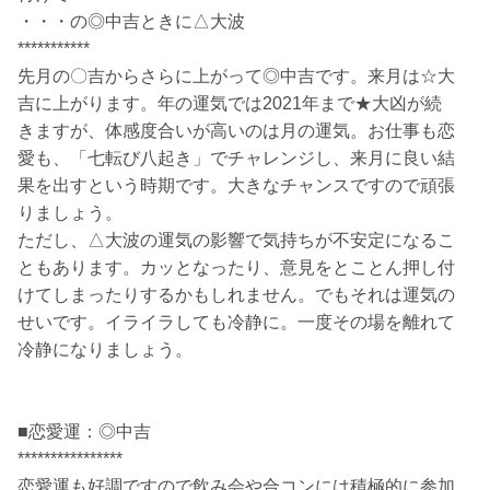
・・・の◎中吉ときに△大波
***********
先月の〇吉からさらに上がって◎中吉です。来月は☆大
吉に上がります。年の運気では2021年まで★大凶が続
きますが、体感度合いが高いのは月の運気。お仕事も恋
愛も、「七転び八起き」でチャレンジし、来月に良い結
果を出すという時期です。大きなチャンスですので頑張
りましょう。
ただし、△大波の運気の影響で気持ちが不安定になるこ
ともあります。カッとなったり、意見をとことん押し付
けてしまったりするかもしれません。でもそれは運気の
せいです。イライラしても冷静に。一度その場を離れて
冷静になりましょう。
■恋愛運：◎中吉
****************
恋愛運も好調ですので飲み会や合コンには積極的に参加