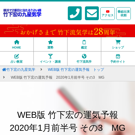
番組出演
アクセス
依頼
28
おかげさまで 竹下流気学は
周年
HOME
運勢
鑑定
ショップ
占い教室
イベント・講座
竹下流気学
予約サイト
竹下宏の九星気学
WEB版 竹下宏の運気予報 トップ
WEB版 竹下宏の運気予報 2020年1月前半号 その3 MG
WEB版 竹下宏の運気予報
2020年1月前半号 その3 MG