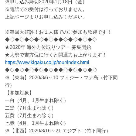
※申し込み締切2020年1月18日（金）
※電話での受付は行っておりません。
上記ページよりお申し込みください。
※毎回大好評！お１人様でのご参加も歓迎です！
◆◇◆◇◆◇◆◇◆◇◆◆◇◆◇◆◇◆◇
★2020年 海外方位取りツアー 募集開始
★大勢で吉方位に行くと開運力も上がります！
https://www.kigaku.co.jp/tour/index.html
◆◇◆◇◆◇◆◇◆◇◆◆◇◆◇◆◇◆◇
※【東南】2020/3/6～10 フィジー・マナ島（竹下同
行）
【参加対象】
一白（4月、1月生まれ除く）
二黒（7月生まれ除く）
五黄（7月生まれ除く）
七赤（4月、1月生まれ除く）
※【北西】2020/3/16～21 エジプト（竹下同行）