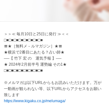
＞＞≪ 毎月10日と25日に発行 ≫＜＜
□■□■□■□■□■□■□■□■
〓★［無料メ－ルマガジン］★〓
★横浜で2番目にあたる？占い師★
──【 竹下 宏 の 運気予報 】──
★ 2024年2月前半号 運勢編 その1★
□■□■□■□■□■□■□■□■
※メルマガは以下URLからもお読みいただけます。万が
一動画が観られない等、以下URLからアクセスをお願い
致します
https://www.kigaku.co.jp/melumaga/