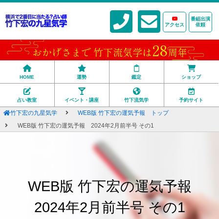
番組出演
アクセス
依頼
28
おかげさまで 竹下流気学は
周年
HOME
運勢
鑑定
ショップ
占い教室
イベント・講座
竹下流気学
予約サイト
竹下宏の九星気学
WEB版 竹下宏の運気予報 トップ
WEB版 竹下宏の運気予報 2024年2月前半号 その1
WEB版 竹下宏の運気予報
2024年2月前半号 その1