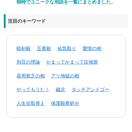
独特でユニークな用語を一覧にまとめました。
注目のキーワード
暗剣殺
五黄殺
祐気取り
愛情の相
別荘の理論
かまってかまって症候群
器用貧乏の相
アリ地獄の相
やってもうた！
磁北
タッチアンドゴー
人生全取替え
保護観察処分