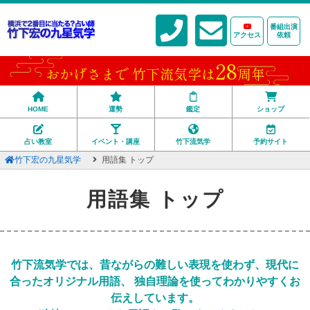
番組出演
アクセス
依頼
28
おかげさまで 竹下流気学は
周年
HOME
運勢
鑑定
ショップ
占い教室
イベント・講座
竹下流気学
予約サイト
竹下宏の九星気学
用語集 トップ
用語集 トップ
竹下流気学では、昔ながらの難しい表現を使わず、現代に
合ったオリジナル用語、
独自理論を使ってわかりやすくお
伝えしています。