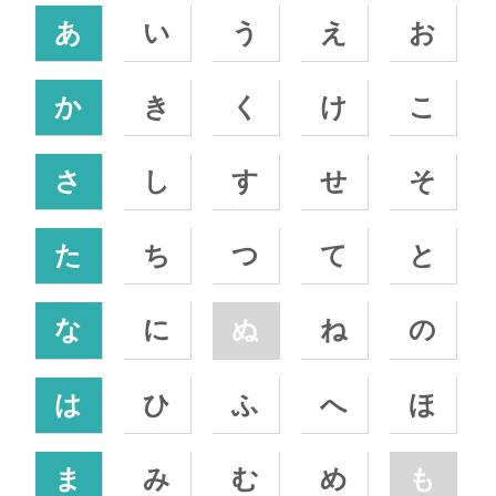
あ
い
う
え
お
か
き
く
け
こ
さ
し
す
せ
そ
た
ち
つ
て
と
な
に
ぬ
ね
の
は
ひ
ふ
へ
ほ
ま
み
む
め
も