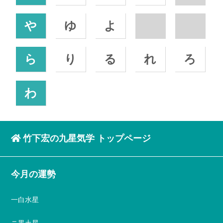
や
ゆ
よ
ら
り
る
れ
ろ
わ
竹下宏の九星気学 トップページ
今月の運勢
一白水星
ニ黒土星